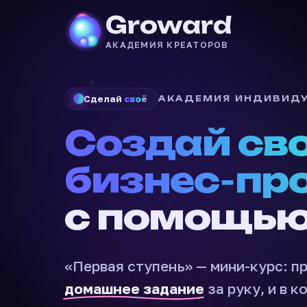
Groward
АКАДЕМИЯ КРЕАТОРОВ
Сделай
своё
АКАДЕМИЯ ИНДИВИД
Создай св
бизнес‑пр
с помощь
«Первая ступень» — мини-курс: 
домашнее задание
за руку, и в к