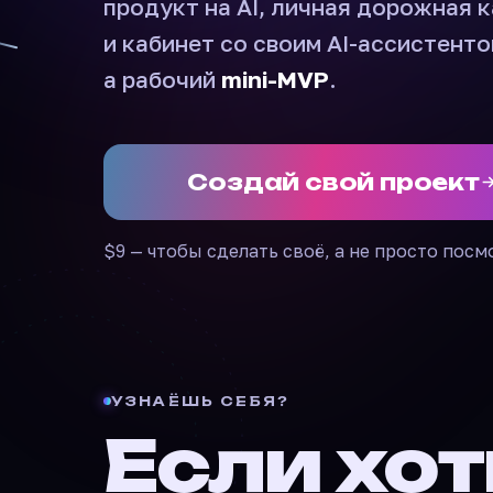
продукт на AI, личная дорожная 
и кабинет со своим AI-ассистенто
а рабочий
mini-MVP
.
Создай свой проект
$9 — чтобы сделать своё, а не просто посм
УЗНАЁШЬ СЕБЯ?
Если хо