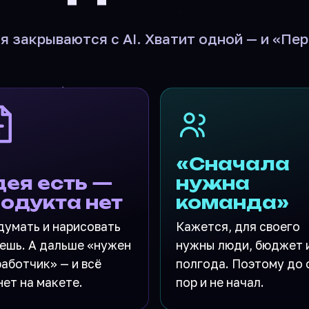
 закрываются с AI. Хватит одной — и «Пер
«Сначала
ея есть —
нужна
одукта нет
команда»
думать и нарисовать
Кажется, для своего
ешь. А дальше «нужен
нужны люди, бюджет 
аботчик» — и всё
полгода. Поэтому до 
ет на макете.
пор и не начал.