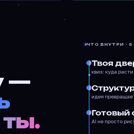
ЧТО ВНУТРИ · 5
Твоя две
квиз: куда расти
у —
Структур
ь
идея превращает
Готовый 
 ты.
AI не просто ри