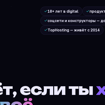
18+ лет в digital
продук
соцсети и конструкторы — до
TopHosting — живёт с 2014
т, если ты
воё.