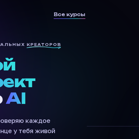
Все курсы
УАЛЬНЫХ
КРЕАТОРОВ
ой
оект
ю
AI
проверяю каждое
онце у тебя живой