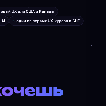
товый UX для США и Канады
 AI
один из первых UX-курсов в СНГ
хочешь