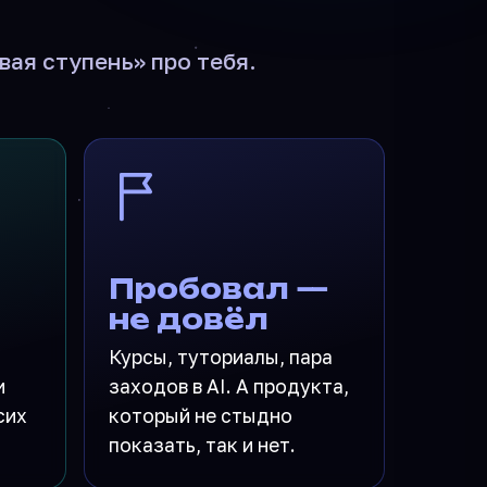
вая ступень» про тебя.
Пробовал —
не довёл
Курсы, туториалы, пара
и
заходов в AI. А продукта,
сих
который не стыдно
показать, так и нет.