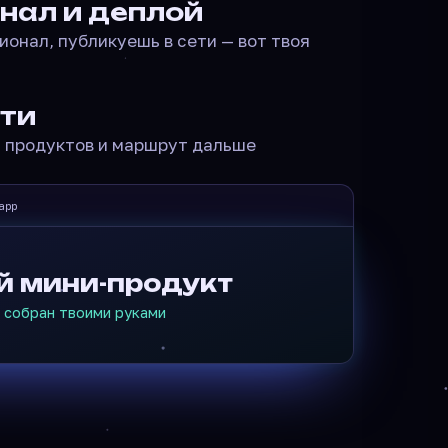
нал и деплой
онал, публикуешь в сети — вот твоя
сти
я продуктов и маршрут дальше
.app
й мини-продукт
 · собран твоими руками