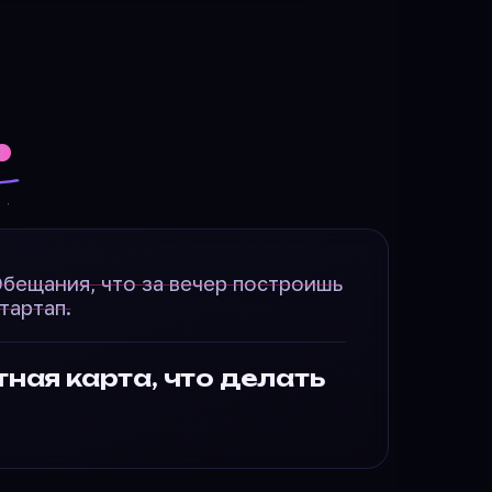
.
бещания, что за вечер построишь
тартап.
ная карта, что делать