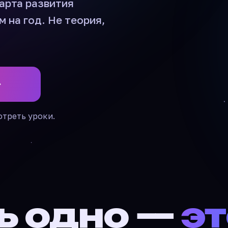
карта развития
м на год. Не теория,
отреть уроки.
ть одно —
эт