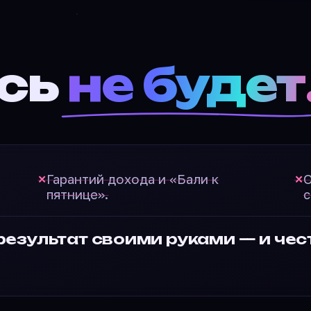
ПОЧТА
есь
не будет
Подать заявку
политикой конфиденциальности
Гарантий дохода и «Бали к
О
✕
✕
пятнице».
с
езультат своими руками — и чест