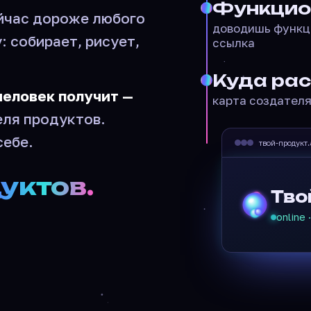
Функцио
ейчас дороже любого
доводишь функци
: собирает, рисует,
ссылка
Куда ра
человек получит —
карта создател
еля продуктов.
себе.
твой-продукт
уктов.
Тво
online
ИМЯ