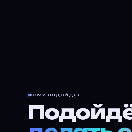
КОМУ ПОДОЙДЁТ
Подойдё
делать с