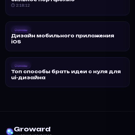
⏱ 2:18:12
2020
Groward
Основы
Дизайн мобильного
Дизайн мобильного приложения
приложения iOS
iOS
2020
Groward
Основы
Топ способы брать идеи…
Топ способы брать идеи с нуля для
ui-дизайна
Groward