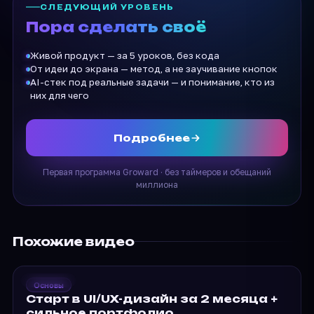
СЛЕДУЮЩИЙ УРОВЕНЬ
Пора сделать своё
Живой продукт — за 5 уроков, без кода
От идеи до экрана — метод, а не заучивание кнопок
AI-стек под реальные задачи — и понимание, кто из
них для чего
Подробнее
Первая программа Groward · без таймеров и обещаний
миллиона
Похожие видео
2021
Groward
Основы
Старт в UI/UX-дизайн за…
Старт в UI/UX-дизайн за 2 месяца +
сильное портфолио