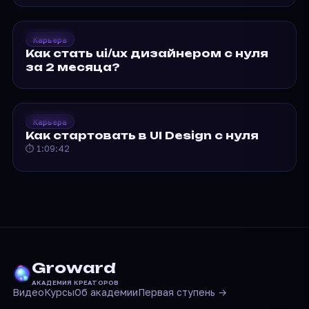
2020
Groward
Карьера
Как стать ui/ux
Как стать ui/ux дизайнером с нуля
дизайнером…
за 2 месяца?
2020
Groward
Карьера
Как стартовать в UI…
Как стартовать в UI Design с нуля
⏱ 1:09:42
Groward
АКАДЕМИЯ КРЕАТОРОВ
Видео
Курсы
Об академии
Первая ступень →