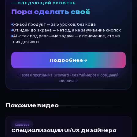
СЛЕДУЮЩИЙ УРОВЕНЬ
Пора сделать своё
Живой продукт — за 5 уроков, без кода
От идеи до экрана — метод, а не заучивание кнопок
AI-стек под реальные задачи — и понимание, кто из
них для чего
Подробнее
Первая программа Groward · без таймеров и обещаний
миллиона
Похожие видео
2019
Groward
Карьера
Специализации UI/UX
Специализации UI/UX дизайнера
дизайнера