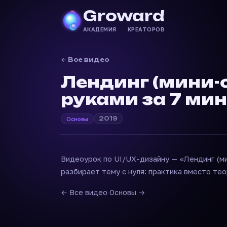
Groward
АКАДЕМИЯ КРЕАТОРОВ
← Все видео
Лендинг (мини-
руками за 7 ми
2019
Основы
Видеоурок по UI/UX-дизайну — «Лендинг (ми
разбирает тему с нуля: практика вместо тео
← Все видео
·
Основы →