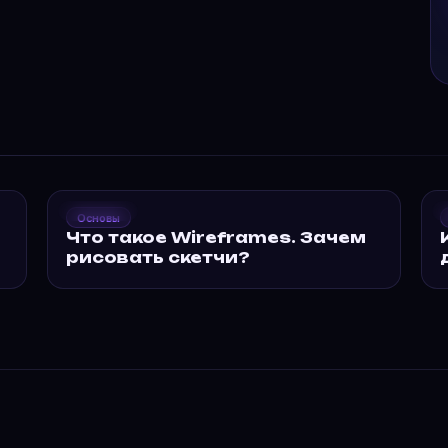
0
2019
Groward
Основы
Что такое
К
Что такое Wireframes. Зачем
Wireframes. Зачем…
с
рисовать скетчи?