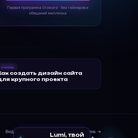
Первая программа Groward · без таймеров и
обещаний миллиона
2019
Groward
Основы
ак создать дизайн
Как создать дизайн сайта
айта…
для крупного проекта
Видео
Курсы
Об академии
Первая ступень →
Lumi, твой