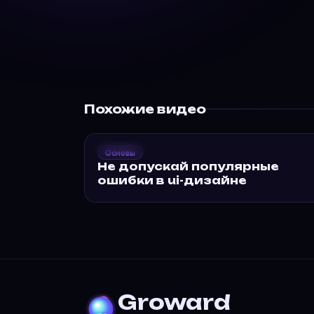
Похожие видео
202
Groward
Основы
Не допускай
Не допускай популярные
популярные ошибки…
ошибки в ui-дизайне
Groward