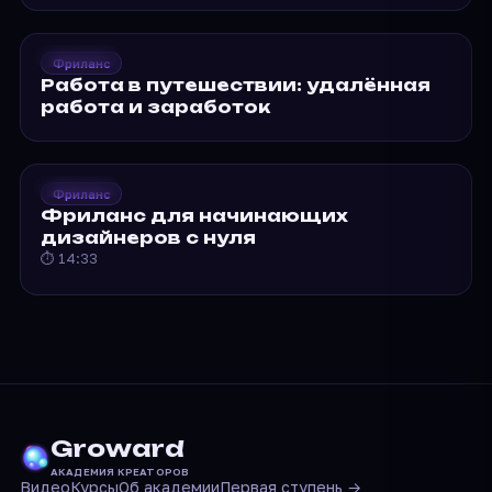
2020
Groward
Фриланс
Работа в путешествии:
Работа в путешествии: удалённая
удалённая…
работа и заработок
2020
Groward
Фриланс
Фриланс для
Фриланс для начинающих
начинающих
дизайнеров с нуля
дизайнеров…
⏱ 14:33
Groward
АКАДЕМИЯ КРЕАТОРОВ
Видео
Курсы
Об академии
Первая ступень →