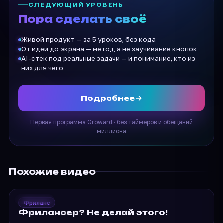
СЛЕДУЮЩИЙ УРОВЕНЬ
Пора сделать своё
Живой продукт — за 5 уроков, без кода
От идеи до экрана — метод, а не заучивание кнопок
AI-стек под реальные задачи — и понимание, кто из
них для чего
Подробнее
Первая программа Groward · без таймеров и обещаний
миллиона
Похожие видео
2020
Groward
Фриланс
Фрилансер? Не делай
Фрилансер? Не делай этого!
этого!