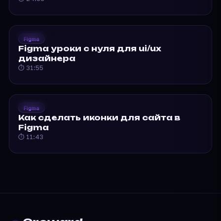
2021
Groward
Figma
Figma уроки с нуля…
Figma уроки с нуля для ui/ux
дизайнера
⏱ 31:55
2020
Groward
Figma
Как сделать иконки для…
Как сделать иконки для сайта в
Figma
⏱ 11:43