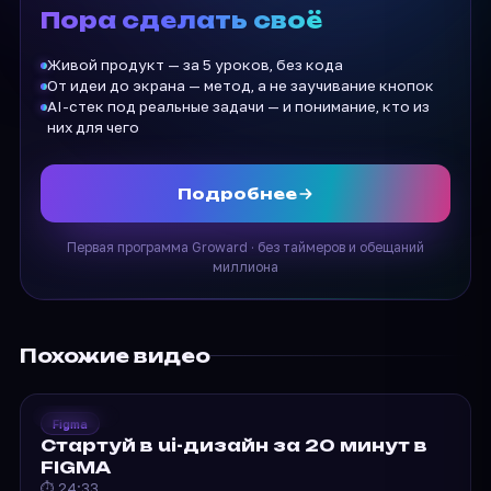
Пора сделать своё
Живой продукт — за 5 уроков, без кода
От идеи до экрана — метод, а не заучивание кнопок
AI-стек под реальные задачи — и понимание, кто из
них для чего
Подробнее
Первая программа Groward · без таймеров и обещаний
миллиона
Похожие видео
2021
Groward
Figma
Стартуй в ui-дизайн за…
Стартуй в ui-дизайн за 20 минут в
FIGMA
⏱ 24:33